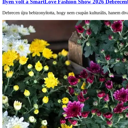
Ilyen volt a SmartLove Fashion Show 2026 Debrece
Debrecen újra bebizonyította, hogy nem csupán kulturális, hanem div