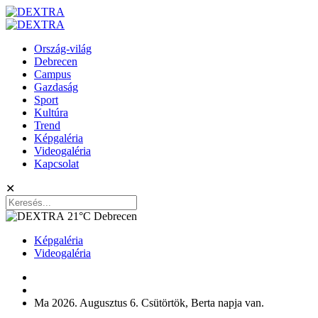
Ország-világ
Debrecen
Campus
Gazdaság
Sport
Kultúra
Trend
Képgaléria
Videogaléria
Kapcsolat
✕
21°C
Debrecen
Képgaléria
Videogaléria
Ma 2026. Augusztus 6. Csütörtök, Berta napja van.