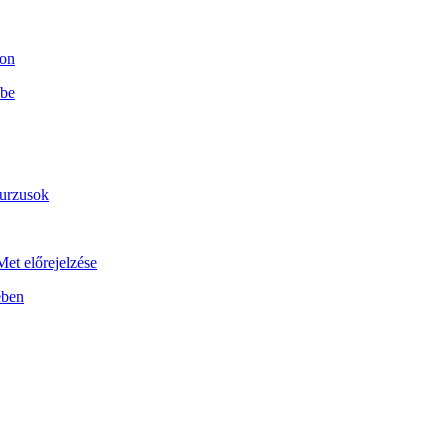
son
 be
kurzusok
et előrejelzése
ében