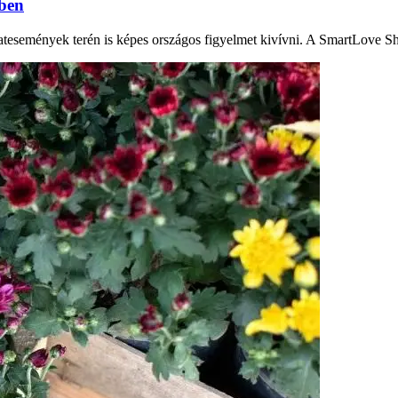
nben
atesemények terén is képes országos figyelmet kivívni. A SmartLove S