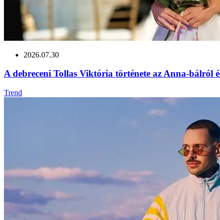
2026.07.30
A debreceni Tollas Viktória története az Anna‑bálról é
Trend