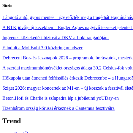
Hírek:
Lángoló autó, gyors mentés – így előzték meg a tragédiát Hajdúnáná
A BTK jövője új kezekben – Engler Ágnes nagyívű terveket jelentett
Ingyenes közlekedést biztosít a DKV a Loki rangadójára
Elindult a Mol Bubi 3.0 közbringarendszer
Debreceni Bor- és Jazznapok 2026 – programok, borászatok, mester
A szerdai maximumhőmérséklet országos átlaga 39,2 Celsius-fok volt
Hőkupola után átmeneti felfrissülés érkezik Debrecenbe – a HungaroM
Sziget 2026: magyar koncertek az M1‑en – új korszak a fesztivál élet
Beton.Hofi és Charlie is színpadra lép a jubileumi yoUDay-en
Tizenhárom ország kórusai érkeznek a Cantemus-fesztiválra
Trend