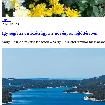
Trend
2026.05.23
Így segít az öntözőtrágya a növények fejlődésében
Varga László Szakértő tanácsok – Varga Lászlótól Amikor megvásárolu