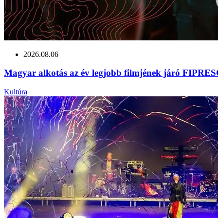
2026.08.06
Magyar alkotás az év legjobb filmjének járó FIPRESCI
Kultúra