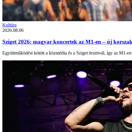
Kultúra
2026.08.06
Sziget 2026: magyar koncertek az M1‑en – új korszak a
Együttműködést kötött a közmédia és a Sziget fesztivál, így az M1-en 