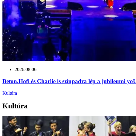
2026.08.06
Beton.Hofi és Charlie is színpadra lép a jubileumi y
Kultúra
Kultúra