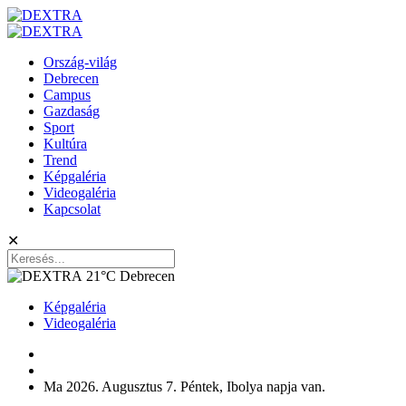
Ország-világ
Debrecen
Campus
Gazdaság
Sport
Kultúra
Trend
Képgaléria
Videogaléria
Kapcsolat
✕
21°C
Debrecen
Képgaléria
Videogaléria
Ma 2026. Augusztus 7. Péntek, Ibolya napja van.