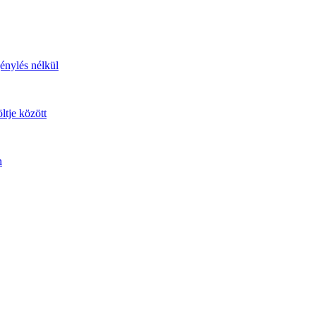
génylés nélkül
ltje között
n