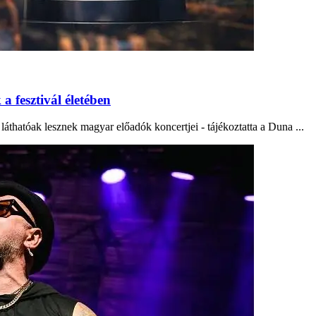
 fesztivál életében
láthatóak lesznek magyar előadók koncertjei - tájékoztatta a Duna ...