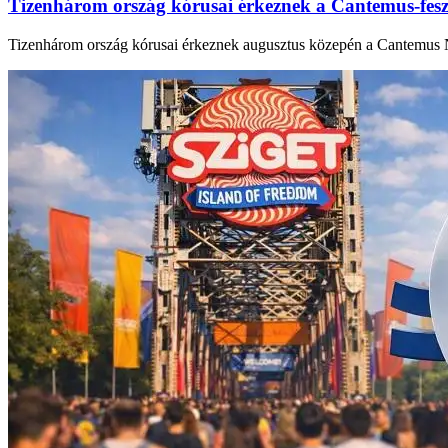
Tizenhárom ország kórusai érkeznek a Cantemus-fesz
Tizenhárom ország kórusai érkeznek augusztus közepén a Cantemus 