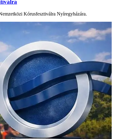
tiválra
Nemzetközi Kórusfesztiválra Nyíregyházára.