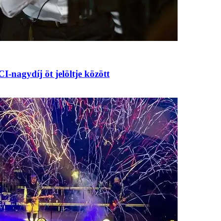
-nagydíj öt jelöltje között