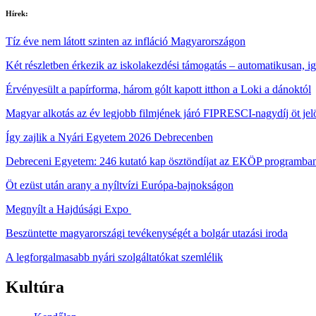
Hírek:
Tíz éve nem látott szinten az infláció Magyarországon
Két részletben érkezik az iskolakezdési támogatás – automatikusan, i
Érvényesült a papírforma, három gólt kapott itthon a Loki a dánoktól
Magyar alkotás az év legjobb filmjének járó FIPRESCI-nagydíj öt jelö
Így zajlik a Nyári Egyetem 2026 Debrecenben
Debreceni Egyetem: 246 kutató kap ösztöndíjat az EKÖP programba
Öt ezüst után arany a nyíltvízi Európa-bajnokságon
Megnyílt a Hajdúsági Expo
Beszüntette magyarországi tevékenységét a bolgár utazási iroda
A legforgalmasabb nyári szolgáltatókat szemlélik
Kultúra