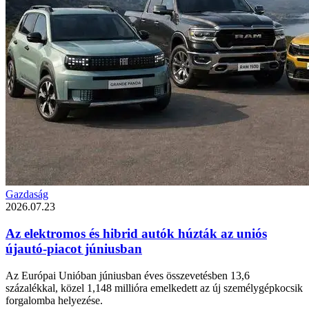
Gazdaság
2026.07.23
Az elektromos és hibrid autók húzták az uniós
újautó-piacot júniusban
Az Európai Unióban júniusban éves összevetésben 13,6
százalékkal, közel 1,148 millióra emelkedett az új személygépkocsik
forgalomba helyezése.