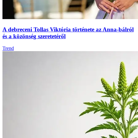
A debreceni Tollas Viktória története az Anna‑bálról
és a közönség szeretetéről
Trend