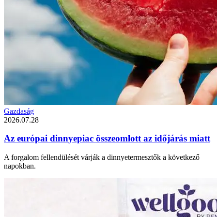
Gazdaság
2026.07.28
Az európai dinnyepiac összeomlott az időjárás miatt
A forgalom fellendülését várják a dinnyetermesztők a következő
napokban.