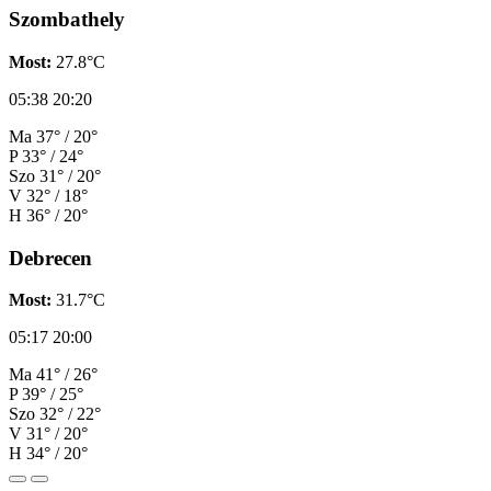
Szombathely
Most:
27.8°C
05:38
20:20
Ma
37° / 20°
P
33° / 24°
Szo
31° / 20°
V
32° / 18°
H
36° / 20°
Debrecen
Most:
31.7°C
05:17
20:00
Ma
41° / 26°
P
39° / 25°
Szo
32° / 22°
V
31° / 20°
H
34° / 20°