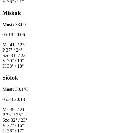
H
36° / 21°
Miskolc
Most:
33.0°C
05:19
20:06
Ma
41° / 25°
P
37° / 24°
Szo
31° / 22°
V
30° / 19°
H
33° / 18°
Siófok
Most:
30.1°C
05:33
20:13
Ma
39° / 21°
P
33° / 25°
Szo
32° / 23°
V
32° / 16°
H
36° / 17°