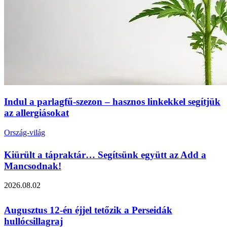
Indul a parlagfű‑szezon – hasznos linkekkel segítjük
az allergiásokat
Ország-világ
Kiürült a tápraktár… Segítsünk együtt az Add a
Mancsodnak!
2026.08.02
Augusztus 12-én éjjel tetőzik a Perseidák
hullócsillagraj