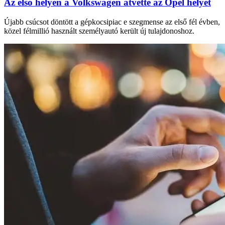
Az első helyen a Volkswagen átvette az Opel helyét
Újabb csúcsot döntött a gépkocsipiac e szegmense az első fél évben,
közel félmillió használt személyautó került új tulajdonoshoz.