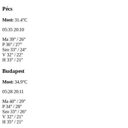
Pécs
Most:
31.4°C
05:35
20:10
Ma
39° / 26°
P
36° / 27°
Szo
33° / 24°
V
32° / 22°
H
33° / 21°
Budapest
Most:
34.9°C
05:28
20:11
Ma
40° / 29°
P
34° / 28°
Szo
33° / 26°
V
32° / 21°
H
35° / 21°