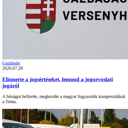
Gazdaság
2026.07.20
Elismerte a jogsértéseket, lemond a jogorvoslati
jogáról
A bírságot befizette, megkezdte a magyar fogyasztók kompenzálását
a Temu.