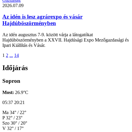
Gazdaság
2026.07.09
Az idén is lesz agrárexpo és vásár
Hajdúböszörményben
Az idén augusztus 7-9. között várja a látogatókat
Hajdúböszörményben a XXVII. Hajdúsági Expo Mezőgazdasági és
Ipari Kiállítás és Vásár.
1
2
...
14
Időjárás
Sopron
Most:
26.9°C
05:37
20:21
Ma
34° / 22°
P
32° / 23°
Szo
30° / 20°
V
32° / 17°