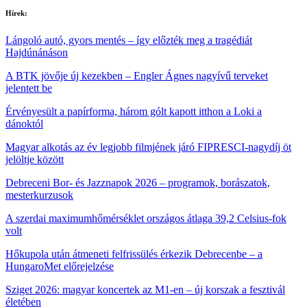
Hírek:
Lángoló autó, gyors mentés – így előzték meg a tragédiát
Hajdúnánáson
A BTK jövője új kezekben – Engler Ágnes nagyívű terveket
jelentett be
Érvényesült a papírforma, három gólt kapott itthon a Loki a
dánoktól
Magyar alkotás az év legjobb filmjének járó FIPRESCI-nagydíj öt
jelöltje között
Debreceni Bor- és Jazznapok 2026 – programok, borászatok,
mesterkurzusok
A szerdai maximumhőmérséklet országos átlaga 39,2 Celsius-fok
volt
Hőkupola után átmeneti felfrissülés érkezik Debrecenbe – a
HungaroMet előrejelzése
Sziget 2026: magyar koncertek az M1‑en – új korszak a fesztivál
életében