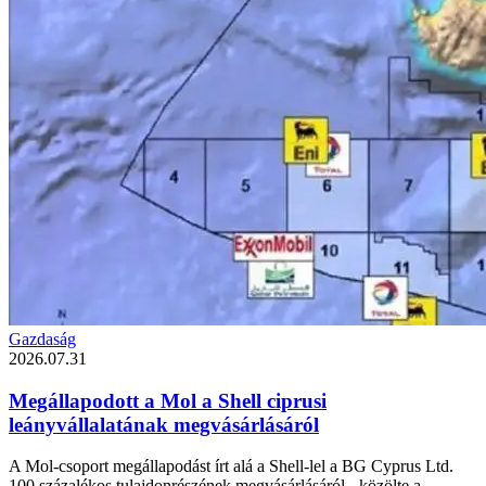
Gazdaság
2026.07.31
Megállapodott a Mol a Shell ciprusi
leányvállalatának megvásárlásáról
A Mol-csoport megállapodást írt alá a Shell-lel a BG Cyprus Ltd.
100 százalékos tulajdonrészének megvásárlásáról - közölte a