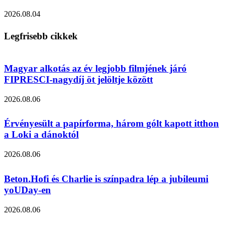
2026.08.04
Legfrisebb cikkek
Magyar alkotás az év legjobb filmjének járó
FIPRESCI-nagydíj öt jelöltje között
2026.08.06
Érvényesült a papírforma, három gólt kapott itthon
a Loki a dánoktól
2026.08.06
Beton.Hofi és Charlie is színpadra lép a jubileumi
yoUDay-en
2026.08.06