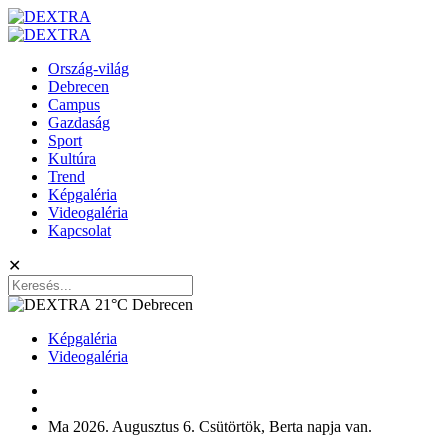
Ország-világ
Debrecen
Campus
Gazdaság
Sport
Kultúra
Trend
Képgaléria
Videogaléria
Kapcsolat
✕
21°C
Debrecen
Képgaléria
Videogaléria
Ma 2026. Augusztus 6. Csütörtök, Berta napja van.