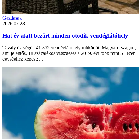
Gazdaság
2026.07.28
Hat év alatt bezárt minden ötödik vendéglátóhely
Tavaly év végén 41 852 vendéglátóhely működött Magyarországon,
ami jelentős, 18 százalékos visszaesés a 2019. évi több mint 51 ezer
egységhez képest; ...