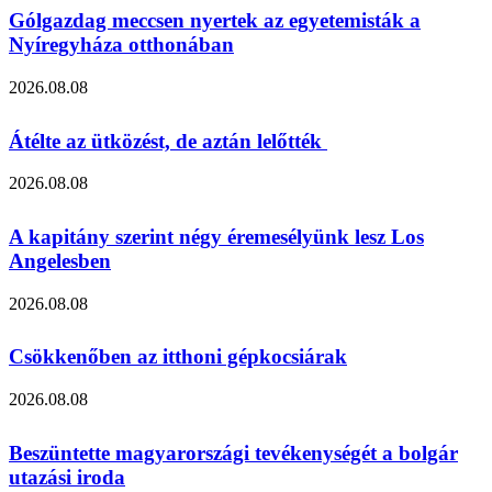
Gólgazdag meccsen nyertek az egyetemisták a
Nyíregyháza otthonában
2026.08.08
Átélte az ütközést, de aztán lelőtték
2026.08.08
A kapitány szerint négy éremesélyünk lesz Los
Angelesben
2026.08.08
Csökkenőben az itthoni gépkocsiárak
2026.08.08
Beszüntette magyarországi tevékenységét a bolgár
utazási iroda