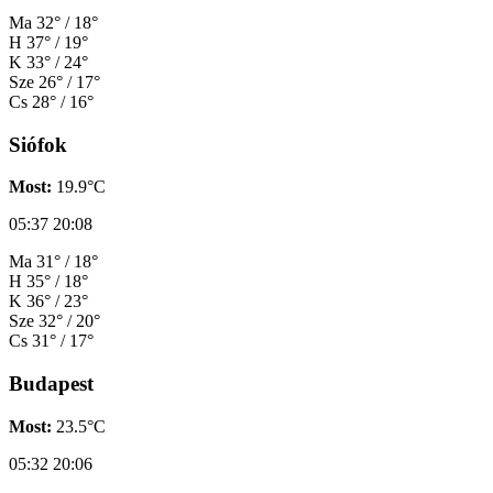
Ma
32° / 18°
H
37° / 19°
K
33° / 24°
Sze
26° / 17°
Cs
28° / 16°
Siófok
Most:
19.9°C
05:37
20:08
Ma
31° / 18°
H
35° / 18°
K
36° / 23°
Sze
32° / 20°
Cs
31° / 17°
Budapest
Most:
23.5°C
05:32
20:06