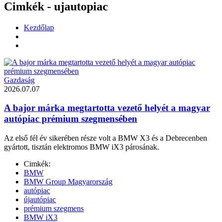
Cimkék - ujautopiac
Kezdőlap
Gazdaság
2026.07.07
A bajor márka megtartotta vezető helyét a magyar
autópiac prémium szegmensében
Az első fél év sikerében része volt a BMW X3 és a Debrecenben
gyártott, tisztán elektromos BMW iX3 párosának.
Cimkék:
BMW
BMW Group Magyarország
autópiac
újautópiac
prémium szegmens
BMW iX3