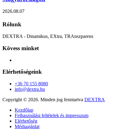
2026.08.07
Rólunk
DEXTRA - Dinamikus, EXtra, TRAnszparens
Kövess minket
Elérhetőségeink
+36 70 155 8080
info@dextra.hu
Copyright ©
2026. Minden jog fenntartva
DEXTRA
Kezdőlap
Felhasználási feltételek és impresszum
Elérhetőség
Médiaajánlat