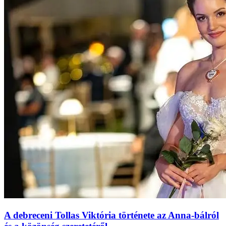
A debreceni Tollas Viktória története az Anna‑bálról