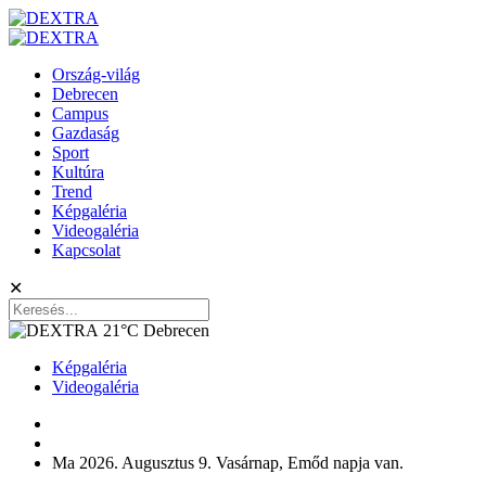
Ország-világ
Debrecen
Campus
Gazdaság
Sport
Kultúra
Trend
Képgaléria
Videogaléria
Kapcsolat
✕
21°C
Debrecen
Képgaléria
Videogaléria
Ma 2026. Augusztus 9. Vasárnap, Emőd napja van.