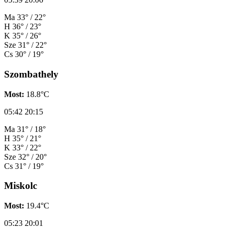
Ma
33° / 22°
H
36° / 23°
K
35° / 26°
Sze
31° / 22°
Cs
30° / 19°
Szombathely
Most:
18.8°C
05:42
20:15
Ma
31° / 18°
H
35° / 21°
K
33° / 22°
Sze
32° / 20°
Cs
31° / 19°
Miskolc
Most:
19.4°C
05:23
20:01