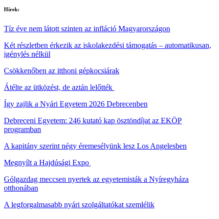
Hírek:
Tíz éve nem látott szinten az infláció Magyarországon
Két részletben érkezik az iskolakezdési támogatás – automatikusan,
igénylés nélkül
Csökkenőben az itthoni gépkocsiárak
Átélte az ütközést, de aztán lelőtték
Így zajlik a Nyári Egyetem 2026 Debrecenben
Debreceni Egyetem: 246 kutató kap ösztöndíjat az EKÖP
programban
A kapitány szerint négy éremesélyünk lesz Los Angelesben
Megnyílt a Hajdúsági Expo
Gólgazdag meccsen nyertek az egyetemisták a Nyíregyháza
otthonában
A legforgalmasabb nyári szolgáltatókat szemlélik