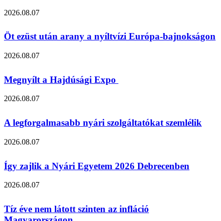
2026.08.07
Öt ezüst után arany a nyíltvízi Európa-bajnokságon
2026.08.07
Megnyílt a Hajdúsági Expo
2026.08.07
A legforgalmasabb nyári szolgáltatókat szemlélik
2026.08.07
Így zajlik a Nyári Egyetem 2026 Debrecenben
2026.08.07
Tíz éve nem látott szinten az infláció
Magyarországon