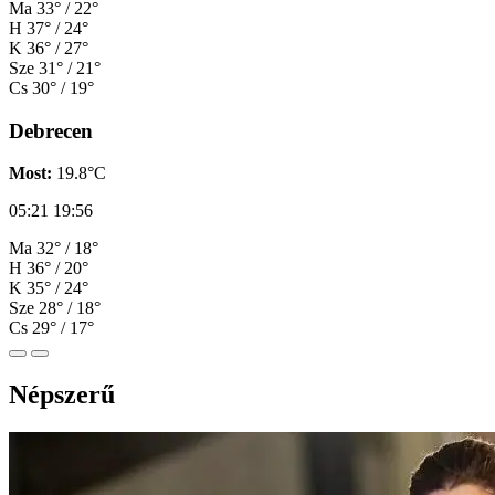
Ma
33° / 22°
H
37° / 24°
K
36° / 27°
Sze
31° / 21°
Cs
30° / 19°
Debrecen
Most:
19.8°C
05:21
19:56
Ma
32° / 18°
H
36° / 20°
K
35° / 24°
Sze
28° / 18°
Cs
29° / 17°
Népszerű