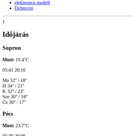
elektromos modell
Debrecen
1
Időjárás
Sopron
Most:
19.4°C
05:41
20:16
Ma
32° / 18°
H
34° / 21°
K
32° / 23°
Sze
30° / 18°
Cs
30° / 17°
Pécs
Most:
23.7°C
05:39
20:06