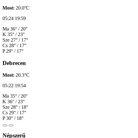
Most:
20.0°C
05:24
19:59
Ma
36° / 20°
K
35° / 23°
Sze
27° / 17°
Cs
28° / 17°
P
29° / 17°
Debrecen
Most:
20.3°C
05:22
19:54
Ma
35° / 20°
K
36° / 23°
Sze
28° / 18°
Cs
29° / 17°
P
30° / 18°
Népszerű