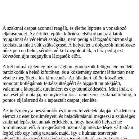
A szakmai csapat azonnal reagált, és életbe léptette a vonatkozó
eljárásrendet. Az érintett épület kiürítése elsősorban az állatok
nyugalmát és védelmét szolgálta, nem pedig a látogatók biztonsági
kockázata miatt vált szükségessé. A helyzetet a dolgozók mindössze
húsz percen belül, sérülés nélkül megoldották, a ház pedig ezt
követően újra megnyílt a látogatók előtt.
A két hulmán jelenleg biztonságban, gondozóik felügyelete mellett
tartózkodik a belső kifutóban, és a közlemény szerint láthatóan nem
viselte meg őket a kis kiruccanás. Az állatkert külön köszönetet
mondott kollégáinak felkészültségéért és higgadt munkájáért,
valamint a látogatók türelméért és együttműködéséért. Mint írták, a
mai eset jól mutatja, mennyire fontos a rendszeres szakmai tréning, a
pontos eljárásrend és a tapasztalt csapat jelenléte.
Az intézmény a beszámolók és kamerafelvételek alapján részletesen
elemzi az eset körülményeit, és haladéktalanul megteszi a szükséges
szakmai lépéseket annak érdekében, hogy hasonló helyzet ne
fordulhasson elő. A megerősített biztonsági intézkedések várhatóan
legfeljebb egy hétig tartanak majd, így a hulmán testvérpár
előreláthatóan jövő hét végén lesz ismét látható a nagyközönség