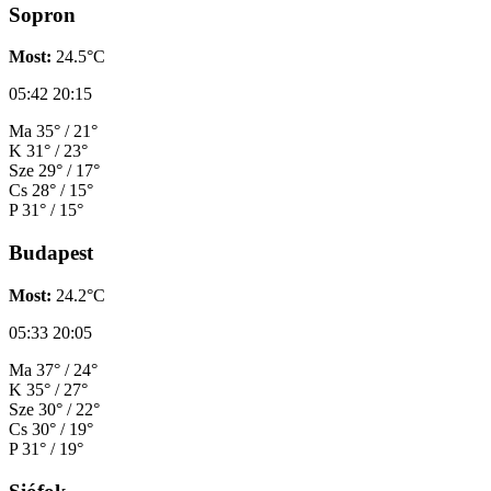
Sopron
Most:
24.5°C
05:42
20:15
Ma
35° / 21°
K
31° / 23°
Sze
29° / 17°
Cs
28° / 15°
P
31° / 15°
Budapest
Most:
24.2°C
05:33
20:05
Ma
37° / 24°
K
35° / 27°
Sze
30° / 22°
Cs
30° / 19°
P
31° / 19°