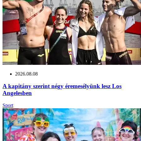
2026.08.08
A kapitány szerint négy éremesélyünk lesz Los
Angelesben
Sport