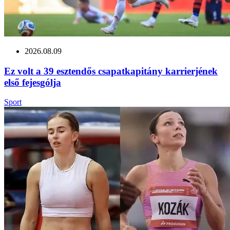
2026.08.09
Ez volt a 39 esztendős csapatkapitány karrierjének
első fejesgólja
Sport