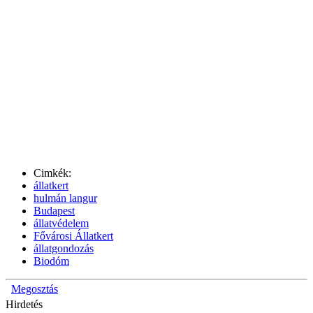
Cimkék:
állatkert
hulmán langur
Budapest
állatvédelem
Fővárosi Állatkert
állatgondozás
Biodóm
Megosztás
Hirdetés