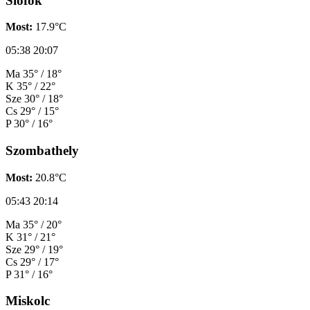
Siófok
Most:
17.9°C
05:38
20:07
Ma
35° / 18°
K
35° / 22°
Sze
30° / 18°
Cs
29° / 15°
P
30° / 16°
Szombathely
Most:
20.8°C
05:43
20:14
Ma
35° / 20°
K
31° / 21°
Sze
29° / 19°
Cs
29° / 17°
P
31° / 16°
Miskolc