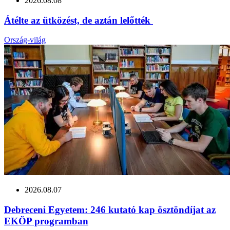
2026.08.08
Átélte az ütközést, de aztán lelőtték
Ország-világ
2026.08.07
Debreceni Egyetem: 246 kutató kap ösztöndíjat az
EKÖP programban