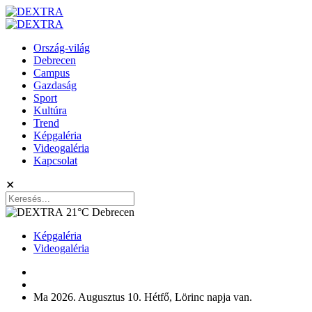
Ország-világ
Debrecen
Campus
Gazdaság
Sport
Kultúra
Trend
Képgaléria
Videogaléria
Kapcsolat
✕
21°C
Debrecen
Képgaléria
Videogaléria
Ma 2026. Augusztus 10. Hétfő, Lörinc napja van.