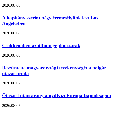
2026.08.08
A kapitány szerint négy éremesélyünk lesz Los
Angelesben
2026.08.08
Csökkenőben az itthoni gépkocsiárak
2026.08.08
Beszüntette magyarországi tevékenységét a bolgár
utazási iroda
2026.08.07
Öt ezüst után arany a nyíltvízi Európa-bajnokságon
2026.08.07