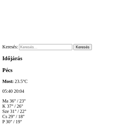
Keresés:
Időjárás
Pécs
Most:
23.5°C
05:40
20:04
Ma
36° / 23°
K
37° / 26°
Sze
31° / 22°
Cs
29° / 18°
P
30° / 19°