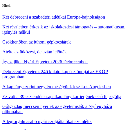
Hírek:
Két debreceni a szabadtéri atlétikai Európa-bajnokságon
Két részletben érkezik az iskolakezdési támogatás – automatikusan,
igénylés nélkül
Csökkenőben az itthoni gépkocsiárak
Átélte az ütközést, de aztán lelőtték
Így zajlik a Nyári Egyetem 2026 Debrecenben
Debreceni Egyetem: 246 kutató kap ösztöndíjat az EKÖP
programban
A kapitány szerint négy éremesélyünk lesz Los Angelesben
Ez volt a 39 esztendős csapatkapitány karrierjének első fejesgólja
Gólgazdag meccsen nyertek az egyetemisták a Nyíregyháza
otthonában
A legforgalmasabb nyári szolgáltatókat szemlélik