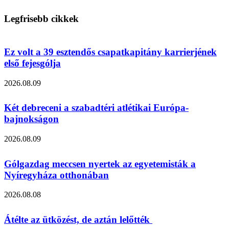
Legfrisebb cikkek
Ez volt a 39 esztendős csapatkapitány karrierjének
első fejesgólja
2026.08.09
Két debreceni a szabadtéri atlétikai Európa-
bajnokságon
2026.08.09
Gólgazdag meccsen nyertek az egyetemisták a
Nyíregyháza otthonában
2026.08.08
Átélte az ütközést, de aztán lelőtték