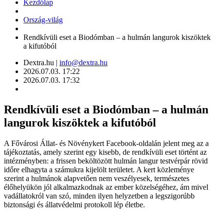
Kezdőlap
Ország-világ
Rendkívüli eset a Biodómban – a hulmán langurok kiszöktek
a kifutóból
Dextra.hu |
info@dextra.hu
2026.07.03. 17:22
2026.07.03. 17:32
Rendkívüli eset a Biodómban – a hulmán
langurok kiszöktek a kifutóból
A Fővárosi Állat‑ és Növénykert Facebook‑oldalán jelent meg az a
tájékoztatás, amely szerint egy kisebb, de rendkívüli eset történt az
intézményben: a frissen beköltözött hulmán langur testvérpár rövid
időre elhagyta a számukra kijelölt területet. A kert közleménye
szerint a hulmánok alapvetően nem veszélyesek, természetes
élőhelyükön jól alkalmazkodnak az ember közelségéhez, ám mivel
vadállatokról van szó, minden ilyen helyzetben a legszigorúbb
biztonsági és állatvédelmi protokoll lép életbe.