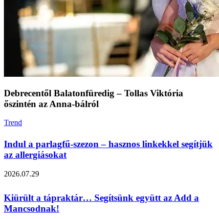
Debrecentől Balatonfüredig – Tollas Viktória
őszintén az Anna‑bálról
Trend
Indul a parlagfű‑szezon – hasznos linkekkel segítjük
az allergiásokat
2026.07.29
Kiürült a tápraktár… Segítsünk együtt az Add a
Mancsodnak!