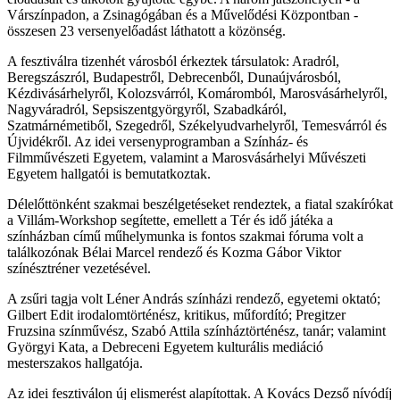
Várszínpadon, a Zsinagógában és a Művelődési Központban -
összesen 23 versenyelőadást láthatott a közönség.
A fesztiválra tizenhét városból érkeztek társulatok: Aradról,
Beregszászról, Budapestről, Debrecenből, Dunaújvárosból,
Kézdivásárhelyről, Kolozsvárról, Komáromból, Marosvásárhelyről,
Nagyváradról, Sepsiszentgyörgyről, Szabadkáról,
Szatmárnémetiből, Szegedről, Székelyudvarhelyről, Temesvárról és
Újvidékről. Az idei versenyprogramban a Színház- és
Filmművészeti Egyetem, valamint a Marosvásárhelyi Művészeti
Egyetem hallgatói is bemutatkoztak.
Délelőttönként szakmai beszélgetéseket rendeztek, a fiatal szakírókat
a Villám-Workshop segítette, emellett a Tér és idő játéka a
színházban című műhelymunka is fontos szakmai fóruma volt a
találkozónak Bélai Marcel rendező és Kozma Gábor Viktor
színésztréner vezetésével.
A zsűri tagja volt Léner András színházi rendező, egyetemi oktató;
Gilbert Edit irodalomtörténész, kritikus, műfordító; Pregitzer
Fruzsina színművész, Szabó Attila színháztörténész, tanár; valamint
Györgyi Kata, a Debreceni Egyetem kulturális mediáció
mesterszakos hallgatója.
Az idei fesztiválon új elismerést alapítottak. A Kovács Dezső nívódíj