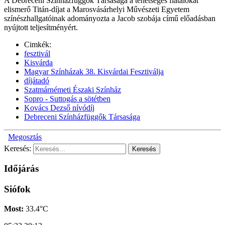
A Debreceni Színházfüggők Társasága a tehetséges fiatalokat
elismerő Titán-díjat a Marosvásárhelyi Művészeti Egyetem
színészhallgatóinak adományozta a Jacob szobája című előadásban
nyújtott teljesítményért.
Cimkék:
fesztivál
Kisvárda
Magyar Színházak 38. Kisvárdai Fesztiválja
díjátadó
Szatmárnémeti Északi Színház
Sopro - Suttogás a sötétben
Kovács Dezső nívódíj
Debreceni Színházfüggők Társasága
Megosztás
Keresés:
Időjárás
Siófok
Most:
33.4°C