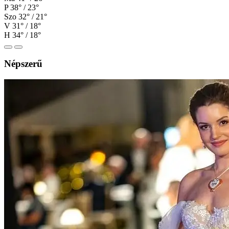
P
38° / 23°
Szo
32° / 21°
V
31° / 18°
H
34° / 18°
Népszerű