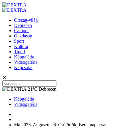
Ország-világ
Debrecen
Campus
Gazdaság
Sport
Kultúra
Trend
Képgaléria
Videogaléria
Kapcsolat
✕
21°C
Debrecen
Képgaléria
Videogaléria
Ma 2026. Augusztus 6. Csütörtök, Berta napja van.