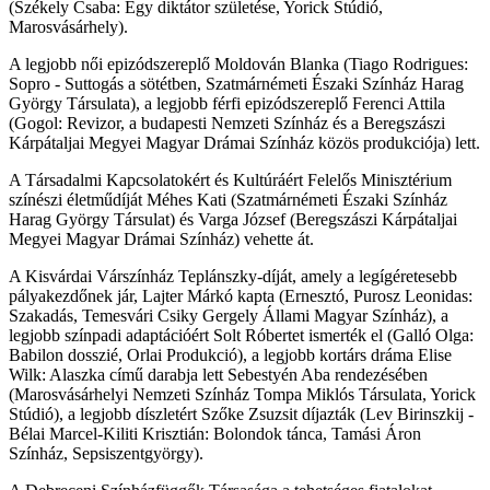
(Székely Csaba: Egy diktátor születése, Yorick Stúdió,
Marosvásárhely).
A legjobb női epizódszereplő Moldován Blanka (Tiago Rodrigues:
Sopro - Suttogás a sötétben, Szatmárnémeti Északi Színház Harag
György Társulata), a legjobb férfi epizódszereplő Ferenci Attila
(Gogol: Revizor, a budapesti Nemzeti Színház és a Beregszászi
Kárpátaljai Megyei Magyar Drámai Színház közös produkciója) lett.
A Társadalmi Kapcsolatokért és Kultúráért Felelős Minisztérium
színészi életműdíját Méhes Kati (Szatmárnémeti Északi Színház
Harag György Társulat) és Varga József (Beregszászi Kárpátaljai
Megyei Magyar Drámai Színház) vehette át.
A Kisvárdai Várszínház Teplánszky-díját, amely a legígéretesebb
pályakezdőnek jár, Lajter Márkó kapta (Ernesztó, Purosz Leonidas:
Szakadás, Temesvári Csiky Gergely Állami Magyar Színház), a
legjobb színpadi adaptációért Solt Róbertet ismerték el (Galló Olga:
Babilon dosszié, Orlai Produkció), a legjobb kortárs dráma Elise
Wilk: Alaszka című darabja lett Sebestyén Aba rendezésében
(Marosvásárhelyi Nemzeti Színház Tompa Miklós Társulata, Yorick
Stúdió), a legjobb díszletért Szőke Zsuzsit díjazták (Lev Birinszkij -
Bélai Marcel-Kiliti Krisztián: Bolondok tánca, Tamási Áron
Színház, Sepsiszentgyörgy).