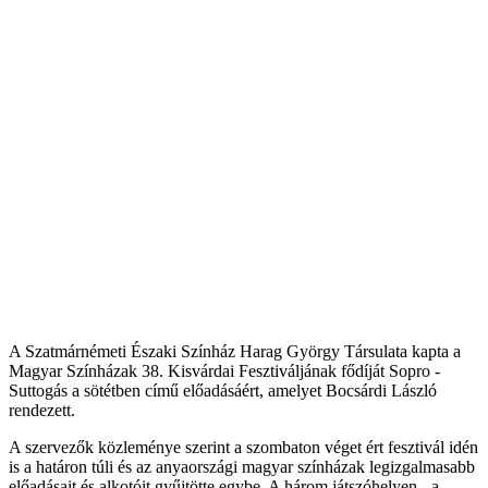
A Szatmárnémeti Északi Színház Harag György Társulata kapta a
Magyar Színházak 38. Kisvárdai Fesztiváljának fődíját Sopro -
Suttogás a sötétben című előadásáért, amelyet Bocsárdi László
rendezett.
A szervezők közleménye szerint a szombaton véget ért fesztivál idén
is a határon túli és az anyaországi magyar színházak legizgalmasabb
előadásait és alkotóit gyűjtötte egybe. A három játszóhelyen - a