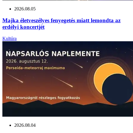
2026.08.05
Majka életveszélyes fenyegetés miatt lemondta az
erdélyi koncertjét
Kultúra
2026.08.04