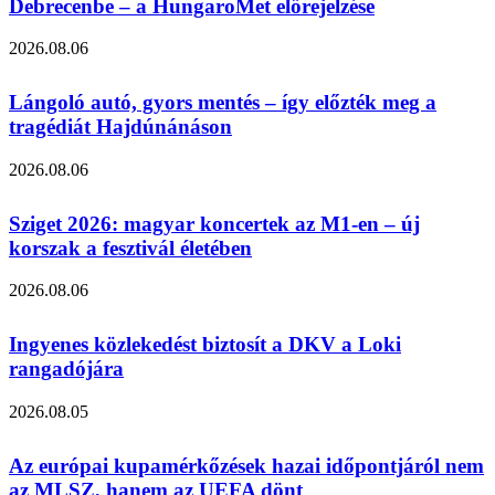
Debrecenbe – a HungaroMet előrejelzése
2026.08.06
Lángoló autó, gyors mentés – így előzték meg a
tragédiát Hajdúnánáson
2026.08.06
Sziget 2026: magyar koncertek az M1‑en – új
korszak a fesztivál életében
2026.08.06
Ingyenes közlekedést biztosít a DKV a Loki
rangadójára
2026.08.05
Az európai kupamérkőzések hazai időpontjáról nem
az MLSZ, hanem az UEFA dönt