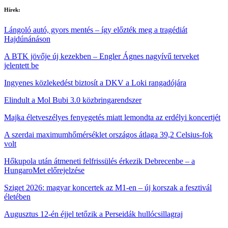
Hírek:
Lángoló autó, gyors mentés – így előzték meg a tragédiát
Hajdúnánáson
A BTK jövője új kezekben – Engler Ágnes nagyívű terveket
jelentett be
Ingyenes közlekedést biztosít a DKV a Loki rangadójára
Elindult a Mol Bubi 3.0 közbringarendszer
Majka életveszélyes fenyegetés miatt lemondta az erdélyi koncertjét
A szerdai maximumhőmérséklet országos átlaga 39,2 Celsius-fok
volt
Hőkupola után átmeneti felfrissülés érkezik Debrecenbe – a
HungaroMet előrejelzése
Sziget 2026: magyar koncertek az M1‑en – új korszak a fesztivál
életében
Augusztus 12-én éjjel tetőzik a Perseidák hullócsillagraj