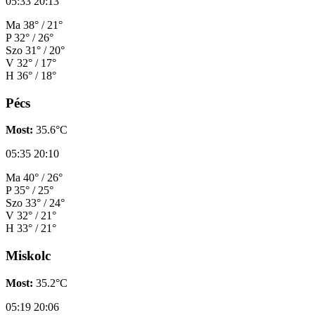
05:33
20:13
Ma
38° / 21°
P
32° / 26°
Szo
31° / 20°
V
32° / 17°
H
36° / 18°
Pécs
Most:
35.6°C
05:35
20:10
Ma
40° / 26°
P
35° / 25°
Szo
33° / 24°
V
32° / 21°
H
33° / 21°
Miskolc
Most:
35.2°C
05:19
20:06