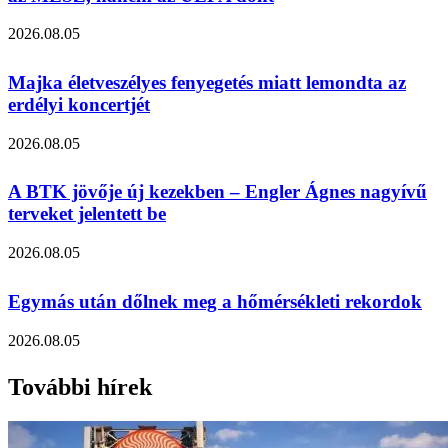
2026.08.05
Majka életveszélyes fenyegetés miatt lemondta az
erdélyi koncertjét
2026.08.05
A BTK jövője új kezekben – Engler Ágnes nagyívű
terveket jelentett be
2026.08.05
Egymás után dőlnek meg a hőmérsékleti rekordok
2026.08.05
További hírek