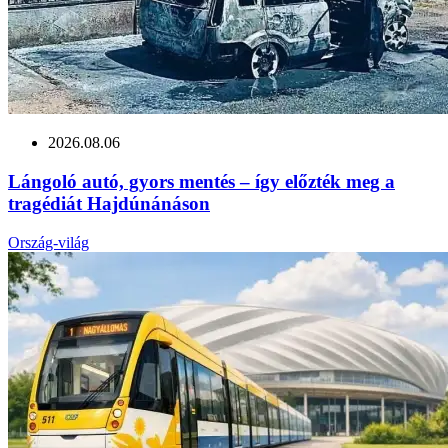
2026.08.06
Lángoló autó, gyors mentés – így előzték meg a
tragédiát Hajdúnánáson
Ország-világ