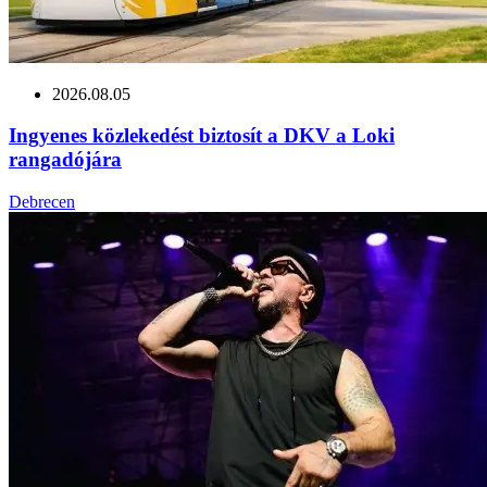
2026.08.05
Ingyenes közlekedést biztosít a DKV a Loki
rangadójára
Debrecen