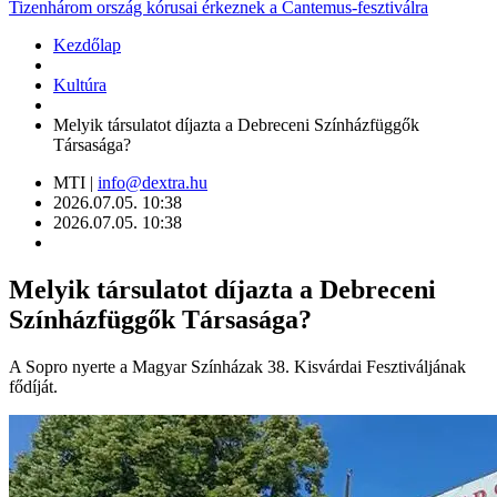
Tizenhárom ország kórusai érkeznek a Cantemus-fesztiválra
Kezdőlap
Kultúra
Melyik társulatot díjazta a Debreceni Színházfüggők
Társasága?
MTI |
info@dextra.hu
2026.07.05. 10:38
2026.07.05. 10:38
Melyik társulatot díjazta a Debreceni
Színházfüggők Társasága?
A Sopro nyerte a Magyar Színházak 38. Kisvárdai Fesztiváljának
fődíját.