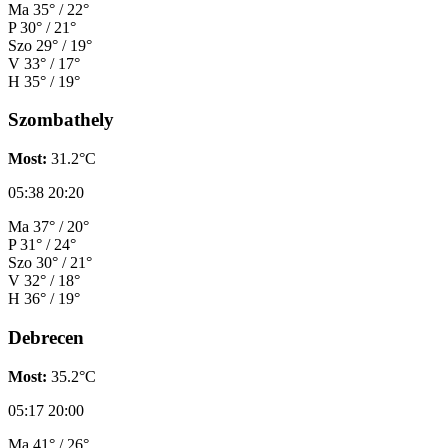
Ma
35° / 22°
P
30° / 21°
Szo
29° / 19°
V
33° / 17°
H
35° / 19°
Szombathely
Most:
31.2°C
05:38
20:20
Ma
37° / 20°
P
31° / 24°
Szo
30° / 21°
V
32° / 18°
H
36° / 19°
Debrecen
Most:
35.2°C
05:17
20:00
Ma
41° / 26°