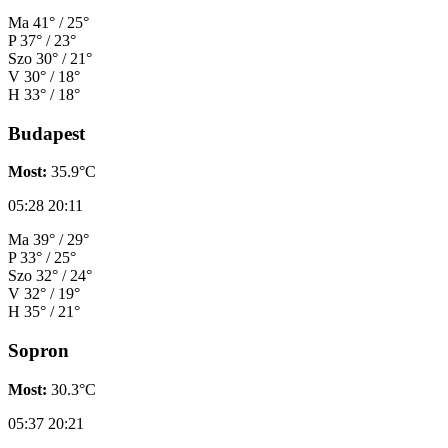
Ma
41° / 25°
P
37° / 23°
Szo
30° / 21°
V
30° / 18°
H
33° / 18°
Budapest
Most:
35.9°C
05:28
20:11
Ma
39° / 29°
P
33° / 25°
Szo
32° / 24°
V
32° / 19°
H
35° / 21°
Sopron
Most:
30.3°C
05:37
20:21