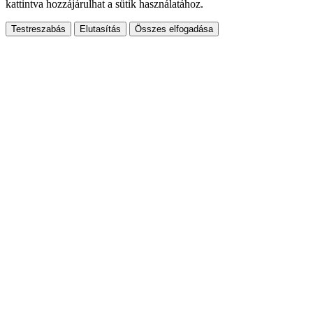
kattintva hozzájárulhat a sütik használatához.
Testreszabás
Elutasítás
Összes elfogadása