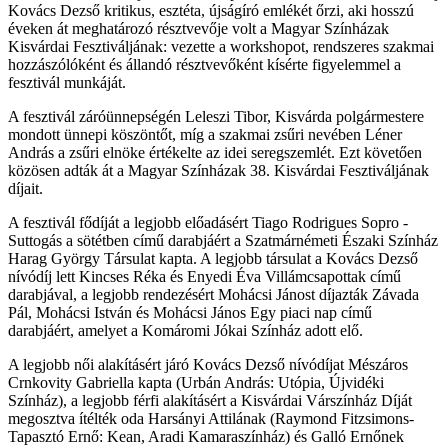
Kovács Dezső kritikus, esztéta, újságíró emlékét őrzi, aki hosszú
éveken át meghatározó résztvevője volt a Magyar Színházak
Kisvárdai Fesztiváljának: vezette a workshopot, rendszeres szakmai
hozzászólóként és állandó résztvevőként kísérte figyelemmel a
fesztivál munkáját.
A fesztivál záróünnepségén Leleszi Tibor, Kisvárda polgármestere
mondott ünnepi köszöntőt, míg a szakmai zsűri nevében Léner
András a zsűri elnöke értékelte az idei seregszemlét. Ezt követően
közösen adták át a Magyar Színházak 38. Kisvárdai Fesztiváljának
díjait.
A fesztivál fődíját a legjobb előadásért Tiago Rodrigues Sopro -
Suttogás a sötétben című darabjáért a Szatmárnémeti Északi Színház
Harag György Társulat kapta. A legjobb társulat a Kovács Dezső
nívódíj lett Kincses Réka és Enyedi Éva Villámcsapottak című
darabjával, a legjobb rendezésért Mohácsi Jánost díjazták Závada
Pál, Mohácsi István és Mohácsi János Egy piaci nap című
darabjáért, amelyet a Komáromi Jókai Színház adott elő.
A legjobb női alakításért járó Kovács Dezső nívódíjat Mészáros
Crnkovity Gabriella kapta (Urbán András: Utópia, Újvidéki
Színház), a legjobb férfi alakításért a Kisvárdai Várszínház Díját
megosztva ítélték oda Harsányi Attilának (Raymond Fitzsimons-
Tapasztó Ernő: Kean, Aradi Kamaraszínház) és Galló Ernőnek