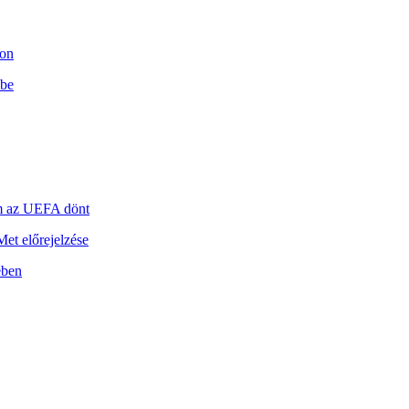
son
 be
m az UEFA dönt
et előrejelzése
ében