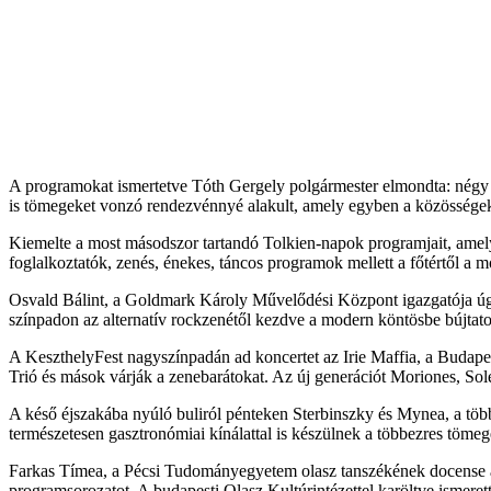
A programokat ismertetve Tóth Gergely polgármester elmondta: négy 
is tömegeket vonzó rendezvénnyé alakult, amely egyben a közösségek f
Kiemelte a most másodszor tartandó Tolkien-napok programjait, amel
foglalkoztatók, zenés, énekes, táncos programok mellett a főtértől a m
Osvald Bálint, a Goldmark Károly Művelődési Központ igazgatója úgy 
színpadon az alternatív rockzenétől kezdve a modern köntösbe bújtatot
A KeszthelyFest nagyszínpadán ad koncertet az Irie Maffia, a Budape
Trió és mások várják a zenebarátokat. Az új generációt Moriones, Sol
A késő éjszakába nyúló buliról pénteken Sterbinszky és Mynea, a töb
természetesen gasztronómiai kínálattal is készülnek a többezres töme
Farkas Tímea, a Pécsi Tudományegyetem olasz tanszékének docense arró
programsorozatot. A budapesti Olasz Kultúrintézettel karöltve ismeret