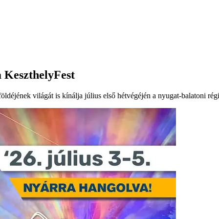
 a KeszthelyFest
földéjének világát is kínálja július első hétvégéjén a nyugat-balatoni 