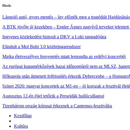
Hírek:
Lángoló autó, gyors mentés – így előzték meg a tragédiát Hajdúnáná
A BTK jövője új kezekben – Engler Ágnes nagyívű terveket jelentett
Ingyenes közlekedést biztosít a DKV a Loki rangadójára
Elindult a Mol Bubi 3.0 közbringarendszer
Majka életveszélyes fenyegetés miatt lemondta az erdélyi koncertjét
Az európai kupamérkőzések hazai időpontjáról nem az MLSZ, hane
Hőkupola után átmeneti felfrissülés érkezik Debrecenbe – a HungaroM
Sziget 2026: magyar koncertek az M1‑en – új korszak a fesztivál élet
Augusztus 12-én éjjel tetőzik a Perseidák hullócsillagraj
Tizenhárom ország kórusai érkeznek a Cantemus-fesztiválra
Kezdőlap
Kultúra