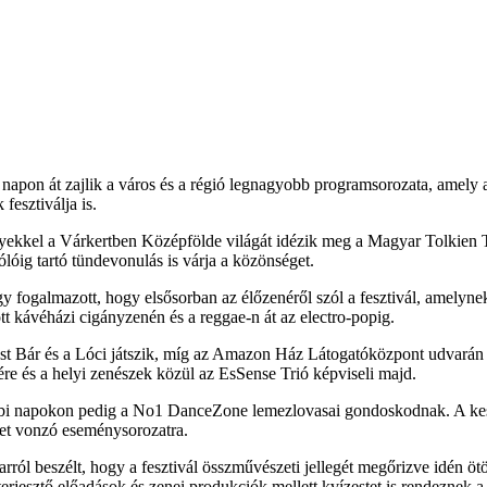
napon át zajlik a város és a régió legnagyobb programsorozata, amely 
esztiválja is.
yekkel a Várkertben Középfölde világát idézik meg a Magyar Tolkien T
ólóig tartó tündevonulás is várja a közönséget.
fogalmazott, hogy elsősorban az élőzenéről szól a fesztivál, amelynek
t kávéházi cigányzenén és a reggae-n át az electro-popig.
st Bár és a Lóci játszik, míg az Amazon Ház Látogatóközpont udvarán a
ére és a helyi zenészek közül az EsSense Trió képviseli majd.
bi napokon pedig a No1 DanceZone lemezlovasai gondoskodnak. A keszth
get vonzó eseménysorozatra.
l beszélt, hogy a fesztivál összművészeti jellegét megőrizve idén ötöd
terjesztő előadások és zenei produkciók mellett kvízestet is rendeznek 