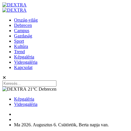
Ország-világ
Debrecen
Campus
Gazdaság
Sport
Kultúra
Trend
Képgaléria
Videogaléria
Kapcsolat
✕
21°C
Debrecen
Képgaléria
Videogaléria
Ma 2026. Augusztus 6. Csütörtök, Berta napja van.