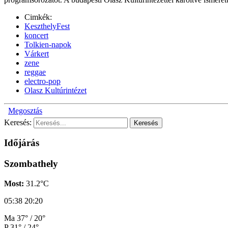
Cimkék:
KeszthelyFest
koncert
Tolkien-napok
Várkert
zene
reggae
electro-pop
Olasz Kultúrintézet
Megosztás
Keresés:
Időjárás
Szombathely
Most:
31.2°C
05:38
20:20
Ma
37° / 20°
P
31° / 24°