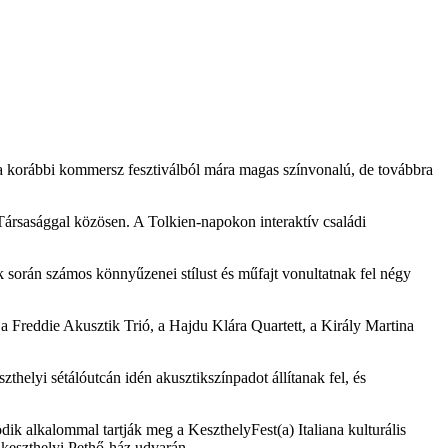
a korábbi kommersz fesztiválból mára magas színvonalú, de továbbra
ársasággal közösen. A Tolkien-napokon interaktív családi
 során számos könnyűzenei stílust és műfajt vonultatnak fel négy
 Freddie Akusztik Trió, a Hajdu Klára Quartett, a Király Martina
elyi sétálóutcán idén akusztikszínpadot állítanak fel, és
ik alkalommal tartják meg a KeszthelyFest(a) Italiana kulturális
a keszthelyi Pethő-ház udvarán.