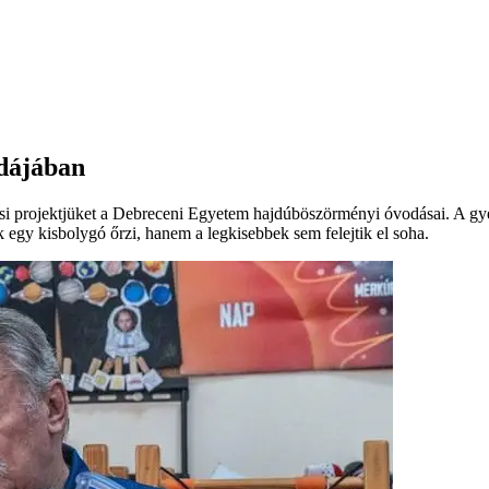
dájában
azási projektjüket a Debreceni Egyetem hajdúböszörményi óvodásai. A g
k egy kisbolygó őrzi, hanem a legkisebbek sem felejtik el soha.