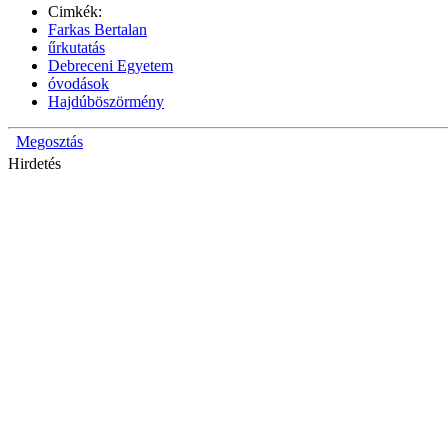
Cimkék:
Farkas Bertalan
űrkutatás
Debreceni Egyetem
óvodások
Hajdúböszörmény
Megosztás
Hirdetés