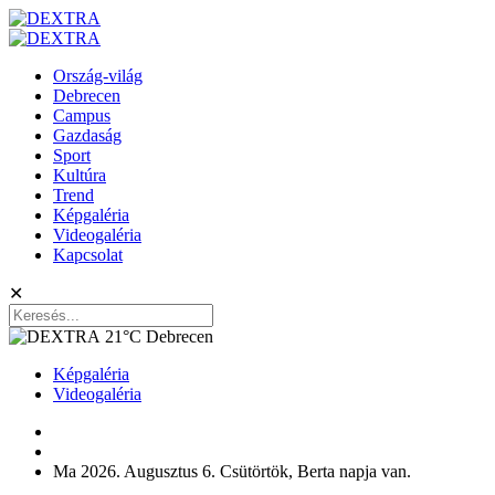
Ország-világ
Debrecen
Campus
Gazdaság
Sport
Kultúra
Trend
Képgaléria
Videogaléria
Kapcsolat
✕
21°C
Debrecen
Képgaléria
Videogaléria
Ma 2026. Augusztus 6. Csütörtök, Berta napja van.