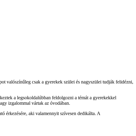
t valószínűleg csak a gyerekek szülei és nagyszülei tudják felidézni,
keztek a legsokoldalúbban feldolgozni a témát a gyerekekkel
 nagy izgalommal vártak az óvodában.
tó érkezésére, aki valamennyit szívesen dedikálta. A