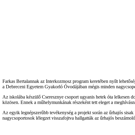
Farkas Bertalannak az Interkozmosz program keretében nyílt lehetőség
a Debreceni Egyetem Gyakorló Óvodájában mégis minden nagycsoportos
Az iskolába készülő Cseresznye csoport ugyanis hetek óta lelkesen d
közösen. Ennek a műhelymunkának részeként tett eleget a meghívásna
Az egyik legnépszerűbb tevékenység a projekt során az űrhajós sisak 
nagycsoportosok lélegzet visszafojtva hallgatták az űrhajós beszámolój