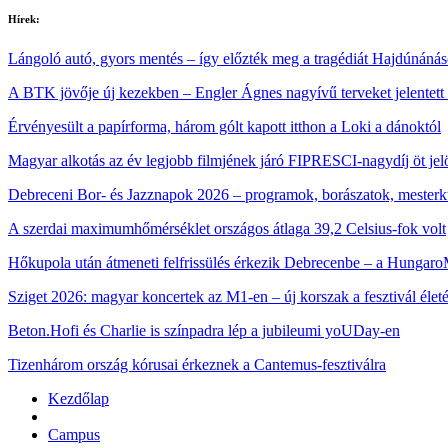
Hírek:
Lángoló autó, gyors mentés – így előzték meg a tragédiát Hajdúnáná
A BTK jövője új kezekben – Engler Ágnes nagyívű terveket jelentett
Érvényesült a papírforma, három gólt kapott itthon a Loki a dánoktól
Magyar alkotás az év legjobb filmjének járó FIPRESCI-nagydíj öt jelö
Debreceni Bor- és Jazznapok 2026 – programok, borászatok, mester
A szerdai maximumhőmérséklet országos átlaga 39,2 Celsius-fok volt
Hőkupola után átmeneti felfrissülés érkezik Debrecenbe – a HungaroM
Sziget 2026: magyar koncertek az M1‑en – új korszak a fesztivál élet
Beton.Hofi és Charlie is színpadra lép a jubileumi yoUDay-en
Tizenhárom ország kórusai érkeznek a Cantemus-fesztiválra
Kezdőlap
Campus