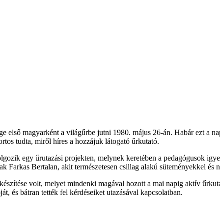
e első magyarként a világűrbe jutni 1980. május 26-án. Habár ezt a napo
 tudta, miről híres a hozzájuk látogató űrkutató.
olgozik egy űrutazási projekten, melynek keretében a pedagógusok igye
k Farkas Bertalan, akit természetesen csillag alakú süteményekkel és
készítése volt, melyet mindenki magával hozott a mai napig aktív űrkuta
át, és bátran tették fel kérdéseiket utazásával kapcsolatban.