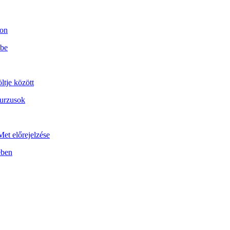
son
 be
ltje között
kurzusok
et előrejelzése
ében