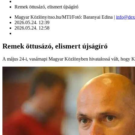
Remek öttusázó, elismert újságíró
Magyar Közlöny/nso.hu/MTI/Fotó: Baranyai Edina |
info@dex
2026.05.24. 12:39
2026.05.24. 12:58
Remek öttusázó, elismert újságíró
A május 24-i, vasárnapi Magyar Közlönyben hivatalossá vált, hogy Kál