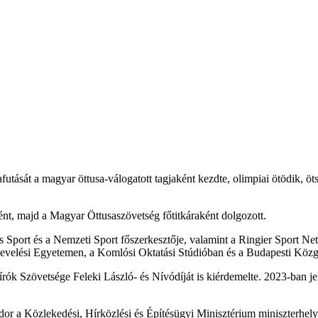
tását a magyar öttusa-válogatott tagjaként kezdte, olimpiai ötödik, ö
ént, majd a Magyar Öttusaszövetség főtitkáraként dolgozott.
Sport és a Nemzeti Sport főszerkesztője, valamint a Ringier Sport Netw
nevelési Egyetemen, a Komlósi Oktatási Stúdióban és a Budapesti Köz
írók Szövetsége Feleki László- és Nívódíját is kiérdemelte. 2023-ban je
or a Közlekedési, Hírközlési és Építésügyi Minisztérium miniszterhelye