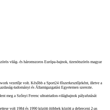
tszörös világ- és háromszoros Európa-bajnok, tizenötszörös magyar
ork vezetője volt. Később a Sport24 főszerkesztőjeként, illetve a
gazdaság-tudományi és Államigazgatási Egyetemen szerezte.
lent meg a Szőnyi Ferenc ultratriatlon-világbajnok pályafutását
ttese volt 1984 és 1990 között (többek között a debreceni 2-as