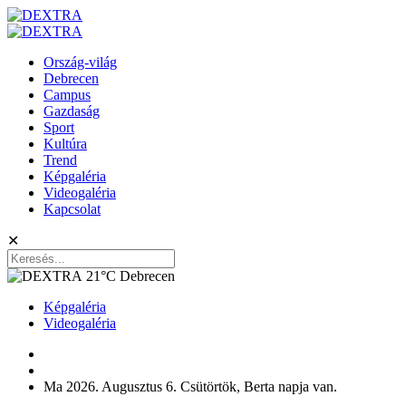
Ország-világ
Debrecen
Campus
Gazdaság
Sport
Kultúra
Trend
Képgaléria
Videogaléria
Kapcsolat
✕
21°C
Debrecen
Képgaléria
Videogaléria
Ma 2026. Augusztus 6. Csütörtök, Berta napja van.