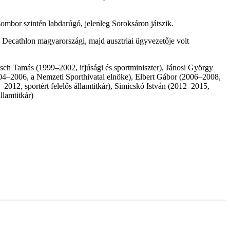
ombor szintén labdarúgó, jelenleg Soroksáron játszik.
 Decathlon magyarországi, majd ausztriai ügyvezetője volt
sch Tamás (1999–2002, ifjúsági és sportminiszter), Jánosi György
004–2006, a Nemzeti Sporthivatal elnöke), Elbert Gábor (2006–2008,
0–2012, sportért felelős államtitkár), Simicskó István (2012–2015,
llamtitkár)