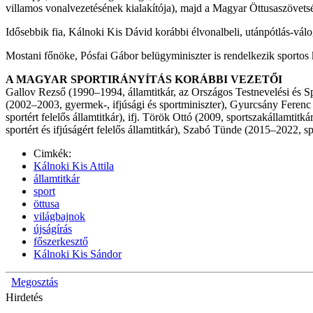
villamos vonalvezetésének kialakítója), majd a Magyar Öttusaszövetség
Idősebbik fia, Kálnoki Kis Dávid korábbi élvonalbeli, utánpótlás-vál
Mostani főnöke, Pósfai Gábor belügyminiszter is rendelkezik sportos
A MAGYAR SPORTIRÁNYÍTÁS KORÁBBI VEZETŐI
Gallov Rezső (1990–1994, államtitkár, az Országos Testnevelési és S
(2002–2003, gyermek-, ifjúsági és sportminiszter), Gyurcsány Ferenc
sportért felelős államtitkár), ifj. Török Ottó (2009, sportszakállamti
sportért és ifjúságért felelős államtitkár), Szabó Tünde (2015–2022, sp
Cimkék:
Kálnoki Kis Attila
államtitkár
sport
öttusa
világbajnok
újságírás
főszerkesztő
Kálnoki Kis Sándor
Megosztás
Hirdetés