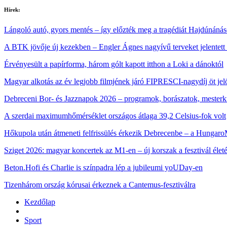
Hírek:
Lángoló autó, gyors mentés – így előzték meg a tragédiát Hajdúnáná
A BTK jövője új kezekben – Engler Ágnes nagyívű terveket jelentett
Érvényesült a papírforma, három gólt kapott itthon a Loki a dánoktól
Magyar alkotás az év legjobb filmjének járó FIPRESCI-nagydíj öt jelö
Debreceni Bor- és Jazznapok 2026 – programok, borászatok, mester
A szerdai maximumhőmérséklet országos átlaga 39,2 Celsius-fok volt
Hőkupola után átmeneti felfrissülés érkezik Debrecenbe – a HungaroM
Sziget 2026: magyar koncertek az M1‑en – új korszak a fesztivál élet
Beton.Hofi és Charlie is színpadra lép a jubileumi yoUDay-en
Tizenhárom ország kórusai érkeznek a Cantemus-fesztiválra
Kezdőlap
Sport