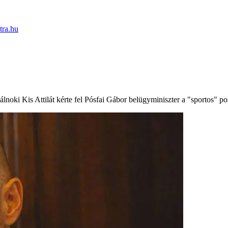
tra.hu
noki Kis Attilát kérte fel Pósfai Gábor belügyminiszter a "sportos" po