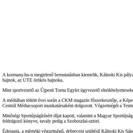
A kormany.hu-n megjelenő bemutatásban kiemelik, Kálnoki Kis pályafu
bajnok, az UTE örökös bajnoka.
Mint sportvezető az Újpesti Torna Egylet ügyvezető elnökhelyettesek
A médiában töltött évei során a CKM magazin főszerkesztője, a Képes 
Centrál Médiacsoport munkatársaként dolgozott. Végzettségét a Test
Minőségi Sportújságírásért díjat kapott, valamint a Magyar Sportújság
feldolgozó könyve, tavaly pedig a Szoboszlai-sztori.
Édesapja, a mérnöki végzettségű, debreceni szültésű Kálnoki Kis Sánd