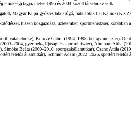
 elnökségi tagja, illetve 1996 és 2004 között társelnöke volt.
ogatott, Magyar Kupa-győztes labdarúgó, fiatalabbik fia, Kálnoki Kis Zs
 kötődéssel, hiszen közgazdász, üzletember, sportmenedzser, korábban a
porthivatal elnöke), Kuncze Gábor (1994–1998, belügyminiszter), Deut
 (2003–2004, gyermek-, ifjúsági és sportminiszter), Ábrahám Attila (2
tkár), Simóka Beáta (2009–2010, sportszakállamtitkár), Czene Attila (201
ortért felelős államtitkár), Schmidt Ádám (2022–2026, sportért felelős á