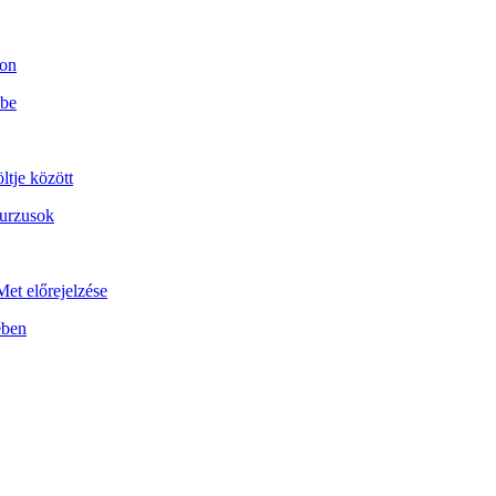
son
 be
ltje között
kurzusok
et előrejelzése
ében