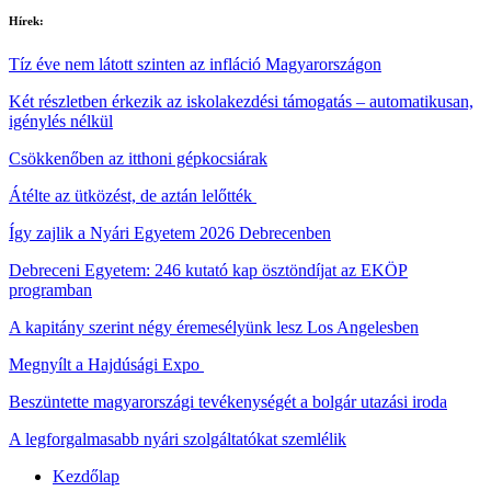
Hírek:
Tíz éve nem látott szinten az infláció Magyarországon
Két részletben érkezik az iskolakezdési támogatás – automatikusan,
igénylés nélkül
Csökkenőben az itthoni gépkocsiárak
Átélte az ütközést, de aztán lelőtték
Így zajlik a Nyári Egyetem 2026 Debrecenben
Debreceni Egyetem: 246 kutató kap ösztöndíjat az EKÖP
programban
A kapitány szerint négy éremesélyünk lesz Los Angelesben
Megnyílt a Hajdúsági Expo
Beszüntette magyarországi tevékenységét a bolgár utazási iroda
A legforgalmasabb nyári szolgáltatókat szemlélik
Kezdőlap