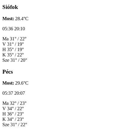
Siófok
Most:
28.4°C
05:36
20:10
Ma
31° / 22°
V
31° / 19°
H
35° / 19°
K
35° / 22°
Sze
31° / 20°
Pécs
Most:
29.6°C
05:37
20:07
Ma
32° / 23°
V
34° / 22°
H
36° / 23°
K
34° / 23°
Sze
31° / 22°