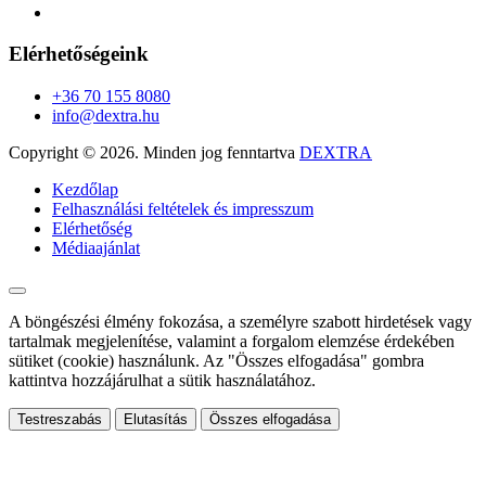
Elérhetőségeink
+36 70 155 8080
info@dextra.hu
Copyright ©
2026. Minden jog fenntartva
DEXTRA
Kezdőlap
Felhasználási feltételek és impresszum
Elérhetőség
Médiaajánlat
A böngészési élmény fokozása, a személyre szabott hirdetések vagy
tartalmak megjelenítése, valamint a forgalom elemzése érdekében
sütiket (cookie) használunk. Az "Összes elfogadása" gombra
kattintva hozzájárulhat a sütik használatához.
Testreszabás
Elutasítás
Összes elfogadása