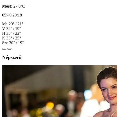
Most:
27.0°C
05:40
20:18
Ma
29° / 21°
V
32° / 19°
H
35° / 22°
K
33° / 25°
Sze
30° / 19°
Népszerű