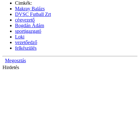
Cimkék:
Makray Balázs
DVSC Futball Zrt
cégvezető
Bogdán Ádám
sportigazgató
Loki
vezetőedző
felkészülés
Megosztás
Hirdetés