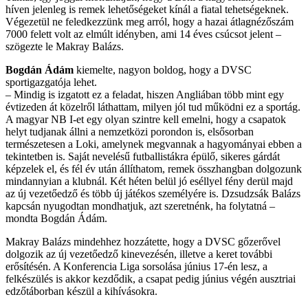
híven jelenleg is remek lehetőségeket kínál a fiatal tehetségeknek.
Végezetül ne feledkezzünk meg arról, hogy a hazai átlagnézőszám
7000 felett volt az elmúlt idényben, ami 14 éves csúcsot jelent –
szögezte le Makray Balázs.
Bogdán Ádám
kiemelte, nagyon boldog, hogy a DVSC
sportigazgatója lehet.
– Mindig is izgatott ez a feladat, hiszen Angliában több mint egy
évtizeden át közelről láthattam, milyen jól tud működni ez a sportág.
A magyar NB I-et egy olyan szintre kell emelni, hogy a csapatok
helyt tudjanak állni a nemzetközi porondon is, elsősorban
természetesen a Loki, amelynek megvannak a hagyományai ebben a
tekintetben is. Saját nevelésű futballistákra épülő, sikeres gárdát
képzelek el, és fél év után állíthatom, remek összhangban dolgozunk
mindannyian a klubnál. Két héten belül jó eséllyel fény derül majd
az új vezetőedző és több új játékos személyére is. Dzsudzsák Balázs
kapcsán nyugodtan mondhatjuk, azt szeretnénk, ha folytatná –
mondta Bogdán Ádám.
Makray Balázs mindehhez hozzátette, hogy a DVSC gőzerővel
dolgozik az új vezetőedző kinevezésén, illetve a keret további
erősítésén. A Konferencia Liga sorsolása június 17-én lesz, a
felkészülés is akkor kezdődik, a csapat pedig június végén ausztriai
edzőtáborban készül a kihívásokra.