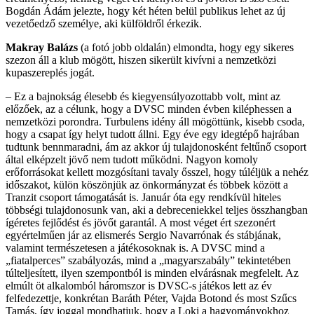
Bogdán Ádám jelezte, hogy két héten belül publikus lehet az új
vezetőedző személye, aki külföldről érkezik.
Makray Balázs
(a fotó jobb oldalán)
elmondta, hogy egy sikeres
szezon áll a klub mögött, hiszen sikerült kivívni a nemzetközi
kupaszereplés jogát.
– Ez a bajnokság élesebb és kiegyensúlyozottabb volt, mint az
előzőek, az a célunk, hogy a DVSC minden évben kiléphessen a
nemzetközi porondra. Turbulens idény áll mögöttünk, kisebb csoda,
hogy a csapat így helyt tudott állni. Egy éve egy idegtépő hajrában
tudtunk bennmaradni, ám az akkor új tulajdonosként feltűnő csoport
által elképzelt jövő nem tudott működni. Nagyon komoly
erőforrásokat kellett mozgósítani tavaly ősszel, hogy túléljük a nehéz
időszakot, külön köszönjük az önkormányzat és többek között a
Tranzit csoport támogatását is. Január óta egy rendkívül hiteles
többségi tulajdonosunk van, aki a debreceniekkel teljes összhangban
ígéretes fejlődést és jövőt garantál. A most véget ért szezonért
egyértelműen jár az elismerés Sergio Navarrónak és stábjának,
valamint természetesen a játékosoknak is. A DVSC mind a
„fiatalperces” szabályozás, mind a „magyarszabály” tekintetében
túlteljesített, ilyen szempontból is minden elvárásnak megfelelt. Az
elmúlt öt alkalomból háromszor is DVSC-s játékos lett az év
felfedezettje, konkrétan Baráth Péter, Vajda Botond és most Szűcs
Tamás, így joggal mondhatjuk, hogy a Loki a hagyományokhoz