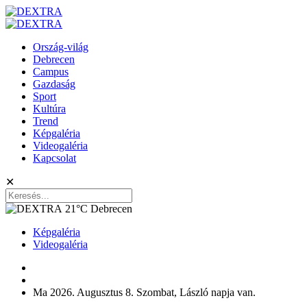
Ország-világ
Debrecen
Campus
Gazdaság
Sport
Kultúra
Trend
Képgaléria
Videogaléria
Kapcsolat
✕
21°C
Debrecen
Képgaléria
Videogaléria
Ma 2026. Augusztus 8. Szombat, László napja van.