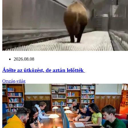
2026.08.08
Átélte az ütközést, de aztán lelőtték
Ország-világ