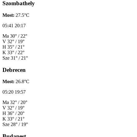
Szombathely
Most:
27.5°C
05:41
20:17
Ma
30° / 22°
V
32° / 19°
H
35° / 21°
K
33° / 22°
Sze
31° / 21°
Debrecen
Most:
26.8°C
05:20
19:57
Ma
32° / 20°
V
32° / 19°
H
36° / 20°
K
33° / 21°
Sze
28° / 19°
Budapest