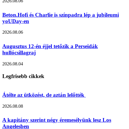
2026.08.06
Beton.Hofi és Charlie is színpadra lép a jubileumi
yoUDay-en
2026.08.06
Augusztus 12-én éjjel tetőzik a Perseidák
hullócsillagraj
2026.08.04
Legfrisebb cikkek
Átélte az ütközést, de aztán lelőtték
2026.08.08
A kapitány szerint négy éremesélyünk lesz Los
Angelesben