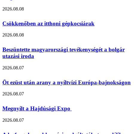
2026.08.08
Csökkenőben az itthoni gépkocsiárak
2026.08.08
Beszüntette magyarországi tevékenységét a bolgár
utazási iroda
2026.08.07
Öt ezüst után arany a nyíltvízi Európa-bajnokságon
2026.08.07
Megnyílt a Hajdúsági Expo
2026.08.07