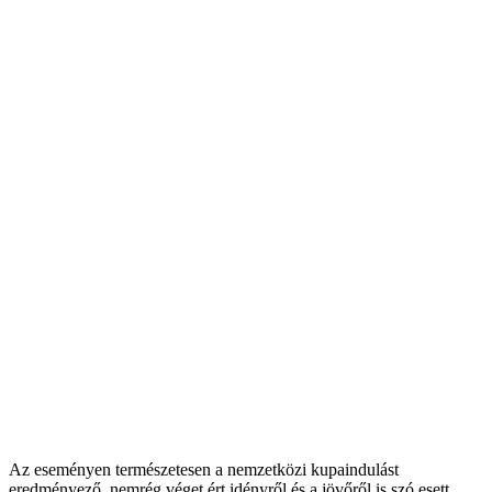
Az eseményen természetesen a nemzetközi kupaindulást
eredményező, nemrég véget ért idényről és a jövőről is szó esett.