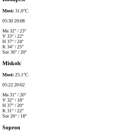
Most:
31.0°C
05:30
20:08
Ma
32° / 23°
V
33° / 22°
H
37° / 24°
K
34° / 25°
Sze
30° / 20°
Miskolc
Most:
25.1°C
05:22
20:02
Ma
31° / 20°
V
32° / 18°
H
37° / 20°
K
31° / 22°
Sze
26° / 18°
Sopron