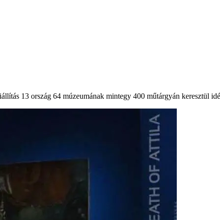
iállítás 13 ország 64 múzeumának mintegy 400 műtárgyán keresztül idézi