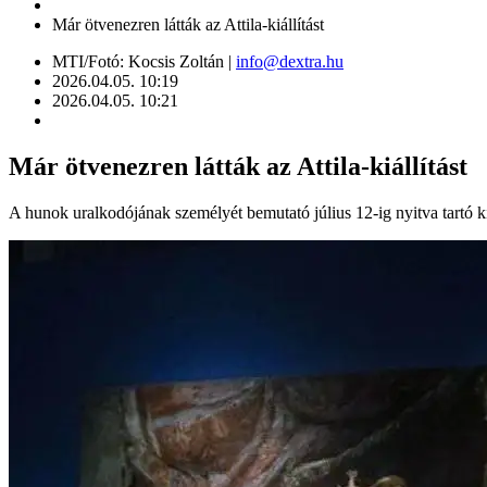
Már ötvenezren látták az Attila-kiállítást
MTI/Fotó: Kocsis Zoltán |
info@dextra.hu
2026.04.05. 10:19
2026.04.05. 10:21
Már ötvenezren látták az Attila-kiállítást
A hunok uralkodójának személyét bemutató július 12-ig nyitva tartó k