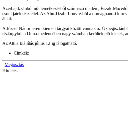
Azerbajdzsánból női temetkezésből származó diadém, Észak-Macedóniábó
csont játékkészlettel. Az Abu-Dzabi Louvre-ból a domagnano-i kincs
álltak.
A József Nádor terem kiemelt tárgyai között vannak az Üzbegisztánból
réztárgyból a Duna-medencében nagy számban kerültek elő leletek, am
Az Attila-kiállítás július 12-ig látogatható.
Cimkék:
Megosztás
Hirdetés