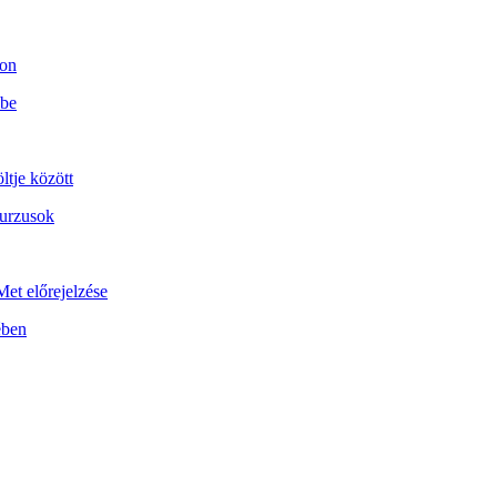
son
 be
ltje között
kurzusok
et előrejelzése
ében