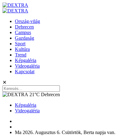
Ország-világ
Debrecen
Campus
Gazdaság
Sport
Kultúra
Trend
Képgaléria
Videogaléria
Kapcsolat
✕
21°C
Debrecen
Képgaléria
Videogaléria
Ma 2026. Augusztus 6. Csütörtök, Berta napja van.