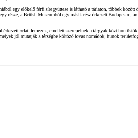
l egy előkelő férfi síregyüttese is látható a tárlaton, többek között 
 egy része, a British Museumból egy másik rész érkezett Budapestre,
 érkezett orlati lemezek, emellett szerepelnek a tárgyak közt hun üstö
elyek jól mutatják a térségbe költöző lovas nomádok, hunok területfog