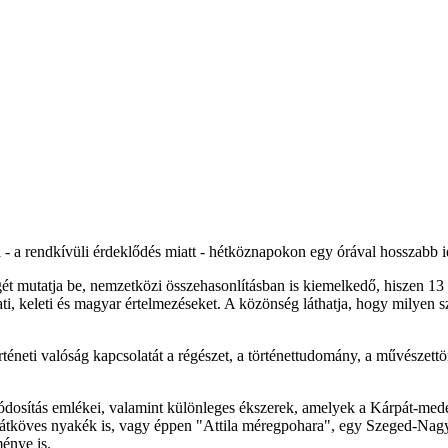
 - a rendkívüli érdeklődés miatt - hétköznapokon egy órával hosszabb id
égét mutatja be, nemzetközi összehasonlításban is kiemelkedő, hiszen
ati, keleti és magyar értelmezéseket. A közönség láthatja, hogy milyen 
örténeti valóság kapcsolatát a régészet, a történettudomány, a művészett
stmódosítás emlékei, valamint különleges ékszerek, amelyek a Kárpát-me
átköves nyakék is, vagy éppen "Attila méregpohara", egy Szeged-Nagysz
énye is.