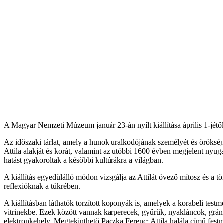
A Magyar Nemzeti Múzeum január 23-án nyílt kiállítása április 1-jétől
Az időszaki tárlat, amely a hunok uralkodójának személyét és öröks
Attila alakját és korát, valamint az utóbbi 1600 évben megjelent nyug
hatást gyakoroltak a későbbi kultúrákra a világban.
A kiállítás egyedülálló módon vizsgálja az Attilát övező mítosz és a t
reflexióknak a tükrében.
A kiállításban láthatók torzított koponyák is, amelyek a korabeli te
vitrinekbe. Ezek között vannak karperecek, gyűrűk, nyakláncok, grán
elektronkehely. Megtekinthető Paczka Ferenc: Attila halála című festm