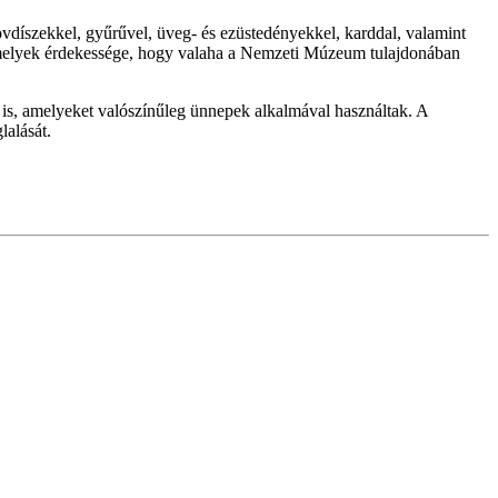
övdíszekkel, gyűrűvel, üveg- és ezüstedényekkel, karddal, valamint
 amelyek érdekessége, hogy valaha a Nemzeti Múzeum tulajdonában
k is, amelyeket valószínűleg ünnepek alkalmával használtak. A
lalását.