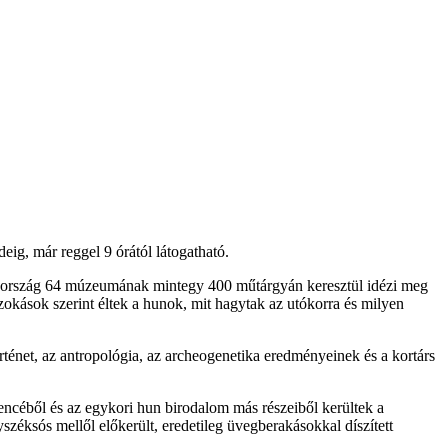
eig, már reggel 9 órától látogatható.
 13 ország 64 múzeumának mintegy 400 műtárgyán keresztül idézi meg
szokások szerint éltek a hunok, mit hagytak az utókorra és milyen
örténet, az antropológia, az archeogenetika eredményeinek és a kortárs
dencéből és az egykori hun birodalom más részeiből kerültek a
éksós mellől előkerült, eredetileg üvegberakásokkal díszített