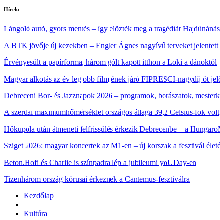
Hírek:
Lángoló autó, gyors mentés – így előzték meg a tragédiát Hajdúnáná
A BTK jövője új kezekben – Engler Ágnes nagyívű terveket jelentett
Érvényesült a papírforma, három gólt kapott itthon a Loki a dánoktól
Magyar alkotás az év legjobb filmjének járó FIPRESCI-nagydíj öt jelö
Debreceni Bor- és Jazznapok 2026 – programok, borászatok, mester
A szerdai maximumhőmérséklet országos átlaga 39,2 Celsius-fok volt
Hőkupola után átmeneti felfrissülés érkezik Debrecenbe – a HungaroM
Sziget 2026: magyar koncertek az M1‑en – új korszak a fesztivál élet
Beton.Hofi és Charlie is színpadra lép a jubileumi yoUDay-en
Tizenhárom ország kórusai érkeznek a Cantemus-fesztiválra
Kezdőlap
Kultúra